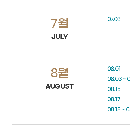
07.03
7월
JULY
08.01
8월
08.03 ~ 
AUGUST
08.15
08.17
08.18 ~ 