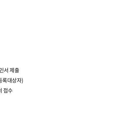
인서 제출
구등록대상자)
서 접수