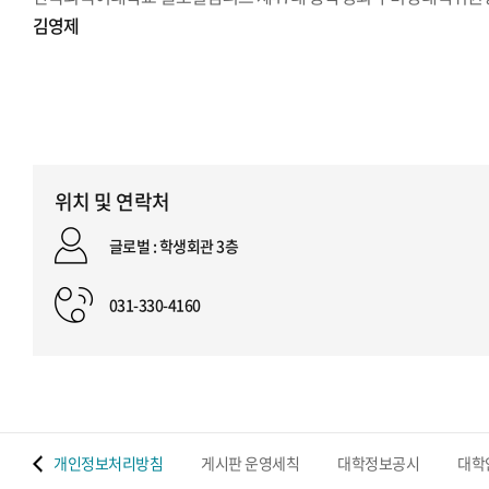
김영제
위치 및 연락처
글로벌 : 학생회관 3층
031-330-4160
 맵
개인정보처리방침
게시판 운영세칙
대학정보공시
대학