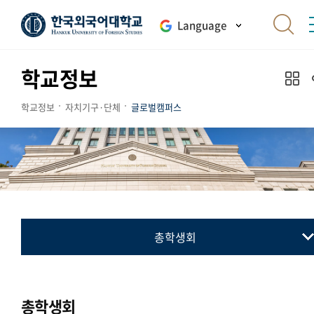
Language
학교정보
학교정보
자치기구·단체
글로벌캠퍼스
총학생회
총학생회
동아리연합회
총학생회
통·번역연합회