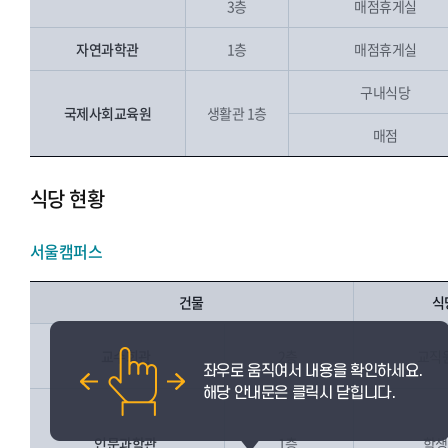
3층
매점휴게실
자연과학관
1층
매점휴게실
구내식당
국제사회교육원
생활관 1층
매점
식당 현황
서울캠퍼스
건물
식
교수회관
2층
교직
인문과학관
1층
학생