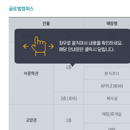
글로벌캠퍼스
건물
매장명
인문경상관
1층
매점
매점
학생식당
1층
어문학관
분식코너
APPLE BEAN
2층 (로비)
복사실
매점/휴게실
교양관
1층
여랑