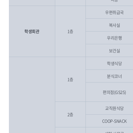
우편취급국
복사실
학생회관
1층
우리은행
보건실
학생식당
분식코너
1층
편의점(GS25)
교직원식당
2층
COOP-SNACK