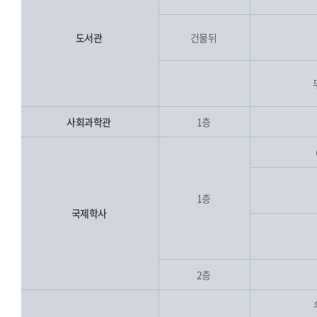
도서관
건물뒤
사회과학관
1층
1층
국제학사
2층