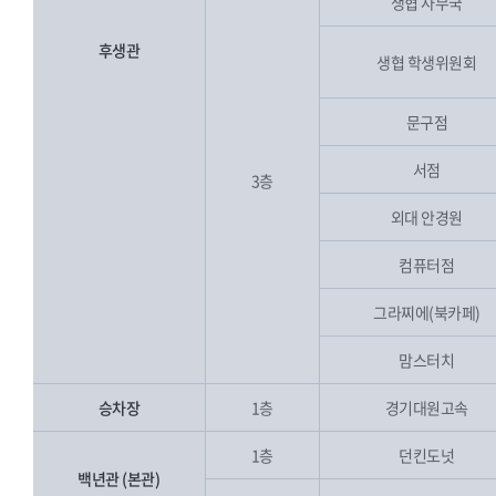
생협 사무국
후생관
생협 학생위원회
문구점
서점
3층
외대 안경원
컴퓨터점
그라찌에(북카페)
맘스터치
승차장
1층
경기대원고속
1층
던킨도넛
백년관 (본관)