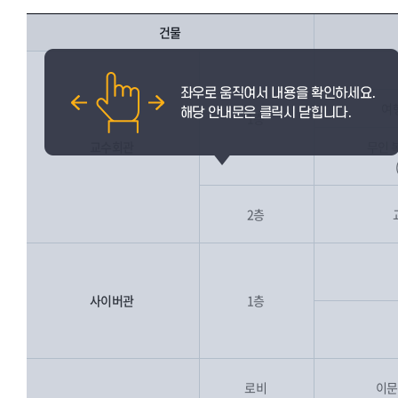
건물
여
1층
교수회관
무인 
2층
사이버관
1층
로비
이문