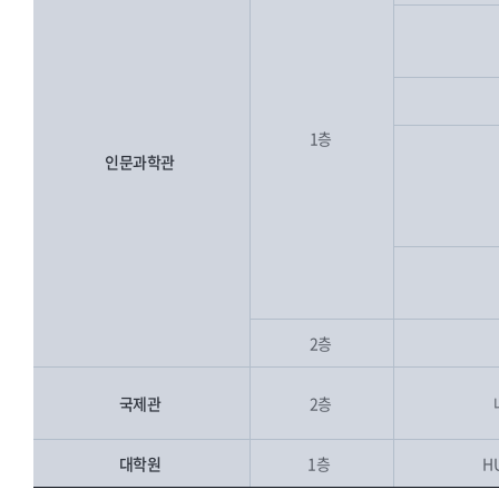
1층
인문과학관
2층
국제관
2층
대학원
1층
H