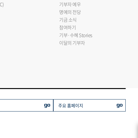
C)
기부자 예우
명예의 전당
기금 소식
참여하기
기부·수혜 Stories
이달의 기부자
go
go
주요 홈페이지