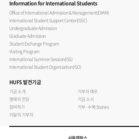
Information
for International Students
Office of International Admission & Management(OIAM)
International Student Support Center(ISSC)
Undergraduate Admission
Graduate Admission
Student Exchange Program
Visiting Program
International Summer Session(ISS)
International Student Organization(ISO)
HUFS
발전기금
기금 소개
기부자 예우
명예의 전당
기금 소식
참여하기
기부·수혜 Stories
이달의 기부자
서울캠퍼스