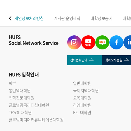
 맵
개인정보처리방침
게시판 운영세칙
대학정보공시
대학
HUFS
Social Network Service
전화번호 안내
찾아오시는 길
HUFS
입학안내
학부
일반대학원
통번역대학원
국제지역대학원
법학전문대학원
교육대학원
글로벌공공리더십대학원
경영대학원
TESOL 대학원
KFL 대학원
글로벌미디어커뮤니케이션대학원