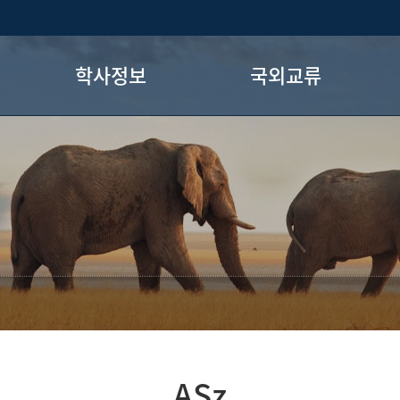
학사정보
국외교류
교과과정
국외교류 공통 안내
수강/전공필수
7+1 파견학생
졸업요건
아너스 프로그램
장학안내
국외교류 이야기
전공로드맵
ASz