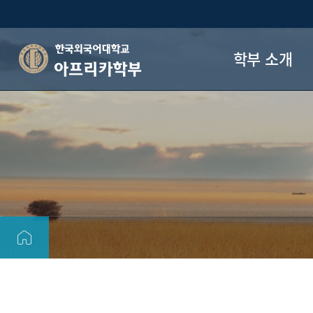
학부 소개
아프리카학부
학부장 인사말
교육 목표
학부 연혁
교수진
오시는 길