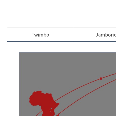
Twimbo
Jambori