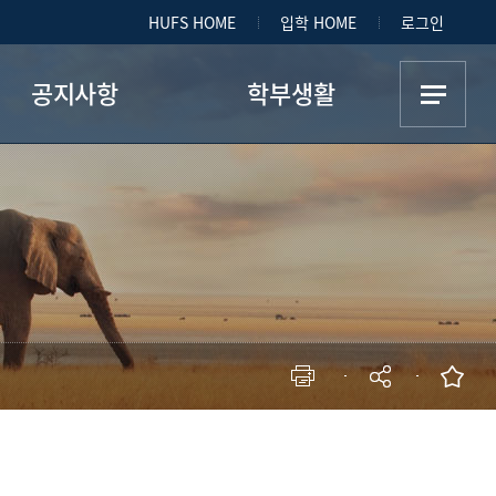
HUFS HOME
입학 HOME
로그인
공지사항
학부생활
학부 공지사항
교수 동정
학생회/학회 공지사항
학생회
대외활동 및 행사
학회
취업 및 아르바이트
학부 행사
Q&A
현재 페이지를 즐겨찾는 메뉴로