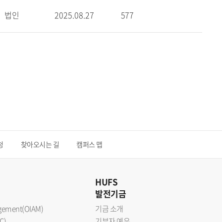
법인
2025.08.27
577
청
찾아오시는 길
캠퍼스 맵
HUFS
발전기금
nagement(OIAM)
기금 소개
C)
기부자 예우